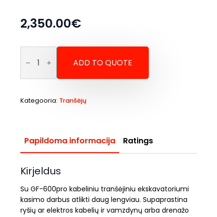
2,350.00
€
Mašina
Tranšėjų
ADD TO QUOTE
Jansen
GF-
600pro
Kategooria:
Tranšėjų
Kogus
Papildoma informacija
Ratings
Kirjeldus
Su GF-600pro kabeliniu tranšėjiniu ekskavatoriumi
kasimo darbus atlikti daug lengviau. Supaprastina
ryšių ar elektros kabelių ir vamzdynų arba drenažo