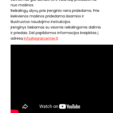
nuo mašinos.
Reikalingų alyvų prie įrenginio nėra pridedama. Prie
kiekvienos mašinos pridedama išsamios ir
iliustruotos naudojimo instrukcijos.
Įrenginys tiekiamas su visomis reikalingomis dalimis
ir priedais. Dėl papildomos informacijos kreipkitės į
adresą
info@agrarcenter.lt