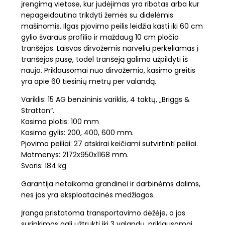
įrengimą vietose, kur judėjimas yra ribotas arba kur
nepageidautina trikdyti žemės su didelėmis
mašinomis. Ilgas pjovimo peilis leidžia kasti iki 60 cm
gylio švaraus profilio ir maždaug 10 cm pločio
tranšėjas. Laisvas dirvožemis narveliu perkeliamas į
tranšėjos pusę, todėl tranšėją galima užpildyti iš
naujo. Priklausomai nuo dirvožemio, kasimo greitis
yra apie 60 tiesinių metrų per valandą.
Variklis: 15 AG benzininis variklis, 4 taktų, „Briggs &
Stratton“.
Kasimo plotis: 100 mm
Kasimo gylis: 200, 400, 600 mm.
Pjovimo peiliai: 27 atskirai keičiami sutvirtinti peiliai.
Matmenys: 2172x950x1168 mm.
Svoris: 184 kg
Garantija netaikoma grandinei ir darbinėms dalims,
nes jos yra eksploatacinės medžiagos.
Įranga pristatoma transportavimo dėžėje, o jos
surinkimas gali užtrukti iki 3 valandų, priklausomai