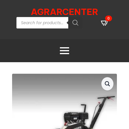
AGRARCENTER
Products
0
search